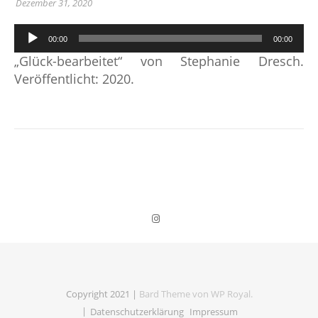
Dezember 31, 2020
Audio-
00:00
00:00
Player
„Glück-bearbeitet“ von Stephanie Dresch.
Veröffentlicht: 2020.
Copyright 2021 |
Bard Theme von
WP Royal
.
Datenschutz­erklärung
Impressum