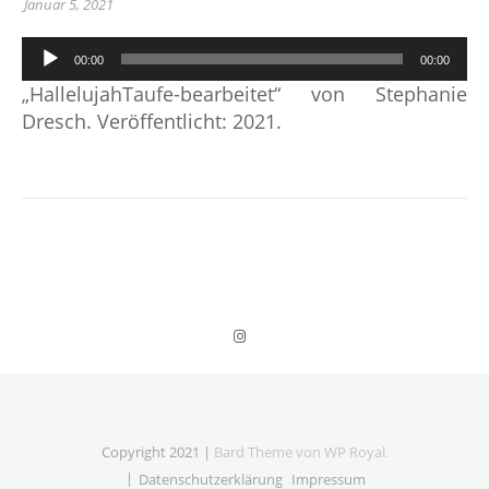
Januar 5, 2021
Audio-
00:00
00:00
Player
„HallelujahTaufe-bearbeitet“ von Stephanie
Dresch. Veröffentlicht: 2021.
Copyright 2021 |
Bard Theme von
WP Royal
.
Datenschutz­erklärung
Impressum